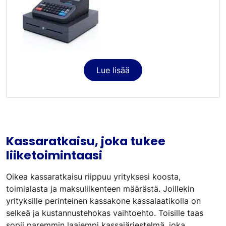
Lue lisää
Kassaratkaisu, joka tukee
liiketoimintaasi
Oikea kassaratkaisu riippuu yrityksesi koosta,
toimialasta ja maksuliikenteen määrästä. Joillekin
yrityksille perinteinen kassakone kassalaatikolla on
selkeä ja kustannustehokas vaihtoehto. Toisille taas
sopii paremmin laajempi kassajärjestelmä, joka