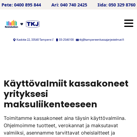
Hyppää sisältöön
Pete: 0400 895 844
Ari: 040 740 2425
Iida: 050 329 8760
Kaskitie 22, 33540 Tampere
03-2546100
tkj@tampereenkassajarjestelmat.fi
Käyttövalmiit kassakoneet
yrityksesi
maksuliikenteeseen
Toimitamme kassakoneet aina täysin käyttövalmiina.
Ohjelmoimme tuotteet, verokannat ja maksutavat
valmiiksi, asennamme tarvittavat oheislaitteet ja