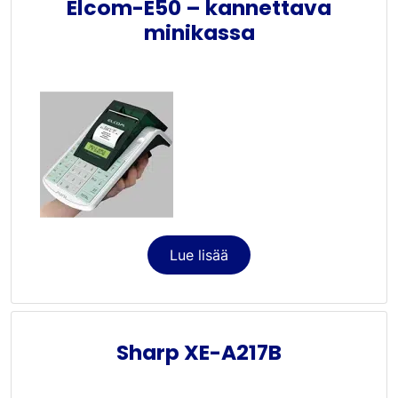
Elcom-E50 – kannettava
minikassa
Lue lisää
Sharp XE-A217B