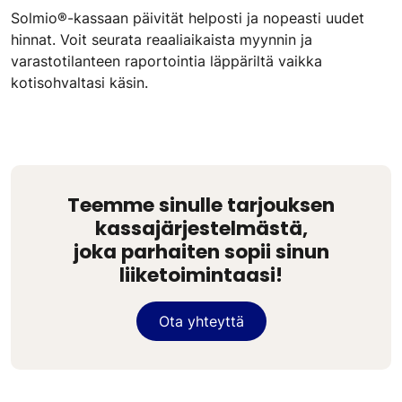
Solmio®-kassaan päivität helposti ja nopeasti uudet
hinnat. Voit seurata reaaliaikaista myynnin ja
varastotilanteen raportointia läppäriltä vaikka
kotisohvaltasi käsin.
Teemme sinulle tarjouksen
kassajärjestelmästä,
joka parhaiten sopii sinun
liiketoimintaasi!
Ota yhteyttä