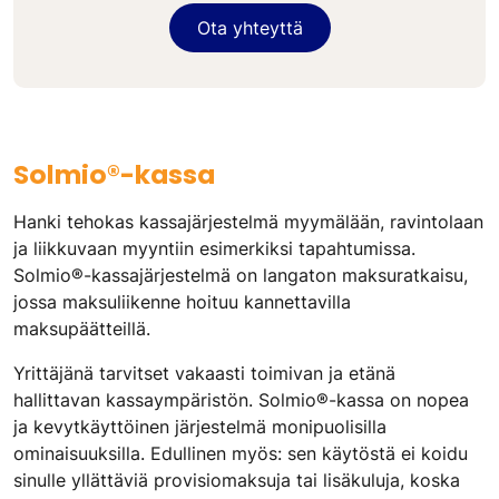
Ota yhteyttä
Solmio®-kassa
Hanki tehokas kassajärjestelmä myymälään, ravintolaan
ja liikkuvaan myyntiin esimerkiksi tapahtumissa.
Solmio®-kassajärjestelmä on langaton maksuratkaisu,
jossa maksuliikenne hoituu kannettavilla
maksupäätteillä.
Yrittäjänä tarvitset vakaasti toimivan ja etänä
hallittavan kassaympäristön. Solmio®-kassa on nopea
ja kevytkäyttöinen järjestelmä monipuolisilla
ominaisuuksilla. Edullinen myös: sen käytöstä ei koidu
sinulle yllättäviä provisiomaksuja tai lisäkuluja, koska