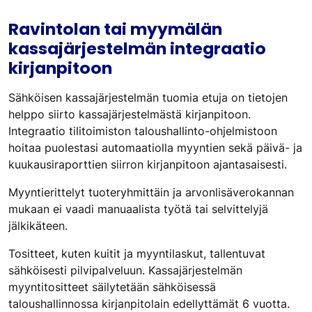
Ravintolan tai myymälän
kassajärjestelmän integraatio
kirjanpitoon
Sähköisen kassajärjestelmän tuomia etuja on tietojen
helppo siirto kassajärjestelmästä kirjanpitoon.
Integraatio tilitoimiston taloushallinto-ohjelmistoon
hoitaa puolestasi automaatiolla myyntien sekä päivä- ja
kuukausiraporttien siirron kirjanpitoon ajantasaisesti.
Myyntierittelyt tuoteryhmittäin ja arvonlisäverokannan
mukaan ei vaadi manuaalista työtä tai selvittelyjä
jälkikäteen.
Tositteet, kuten kuitit ja myyntilaskut, tallentuvat
sähköisesti pilvipalveluun. Kassajärjestelmän
myyntitositteet säilytetään sähköisessä
taloushallinnossa kirjanpitolain edellyttämät 6 vuotta.