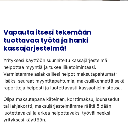
Vapauta itsesi tekemään
tuottavaa työtä ja hanki
kassajärjestelmä!
Yrityksesi käyttöön suunniteltu kassajärjestelmä
helpottaa myyntiä ja tukee liiketoimintaasi.
Varmistamme asiakkaillesi helpot maksutapahtumat;
lisäksi seuraat myyntitapahtumia, maksuliikennettä sekä
raportteja helposti ja luotettavasti kassaohjelmistossa.
Olipa maksutapana käteinen, korttimaksu, lounasedut
tai lahjakortti, maksujärjestelmämme räätälöidään
luotettavaksi ja arkea helpottavaksi työvälineeksi
yrityksesi käyttöön.