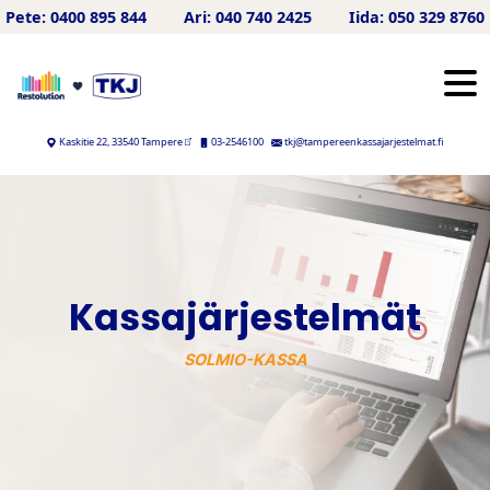
Hyppää sisältöön
Pete: 0400 895 844
Ari: 040 740 2425
Iida: 050 329 8760
Kaskitie 22, 33540 Tampere
03-2546100
tkj@tampereenkassajarjestelmat.fi
Kassajärjestelmät
SOLMIO-KASSA