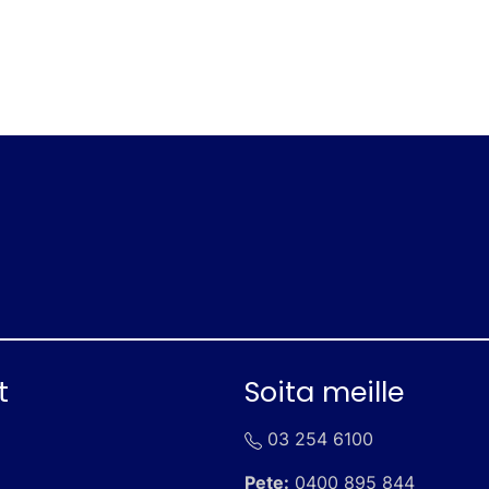
t
Soita meille
03 254 6100
Pete:
0400 895 844