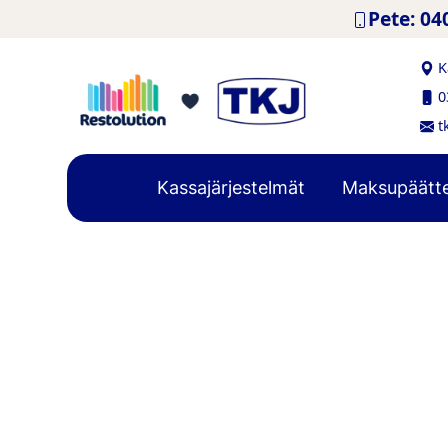
Hyppää sisältöön
Pete: 04
K
0
t
Kassajärjestelmät
Maksupäätt