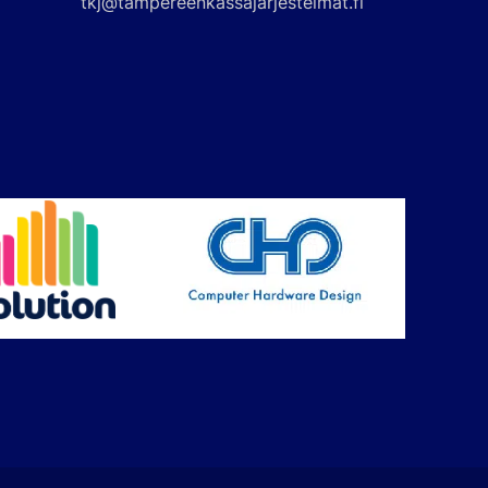
tkj@tampereenkassajarjestelmat.fi