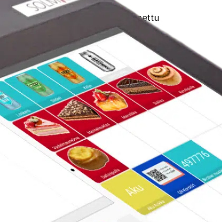
lläpitää. Kassassa on sisäänrakennettu
salaatikon.
pyydä tarjous
ttä