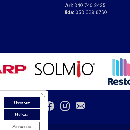
Ari
:
040 740 2425
Iida
:
050 329 8760
Sulje evästebanneri
Hyväksy
Hylkää
Asetukset