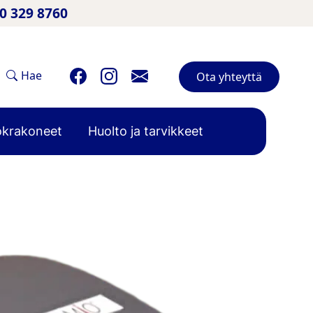
50 329 8760
Hae
Ota yhteyttä
krakoneet
Huolto ja tarvikkeet
attava Android-kassa.