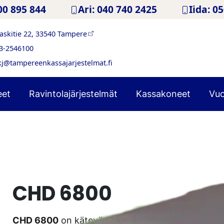
00 895 844
Ari: 040 740 2425
Iida: 0
askitie 22, 33540 Tampere
3-2546100
kj@tampereenkassajarjestelmat.fi
eet
Ravintolajärjestelmät
Kassakoneet
Vuo
CHD 6800
CHD 6800
on kätevän kokoinen ja vapaasti muok