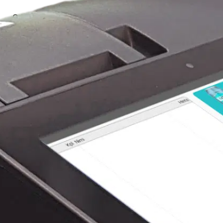
Suomenkielinen ohjelmisto on helppo käyttää ja y
nopea kuittikirjoitin. Sisältää asiakasnäytön ja kas
Ota yhteyttä ja 
Ota yhtey