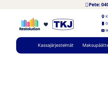
Hyppää sisältöön
Pete: 04
K
0
t
Kassajärjestelmät
Maksupäätt