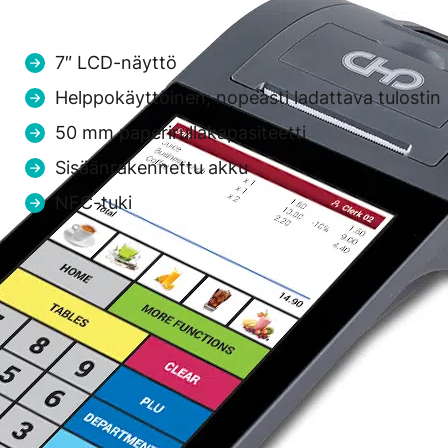
myyntiin missä tahansa!
7″ LCD-näyttö
Helppokäyttöinen, nopeasti ladattava tulostin
50 mm paperirullakapasiteetti
Sisäänrakennettu akku
NFC-tuki
Ota yhteyttä ja 
Ota yhtey