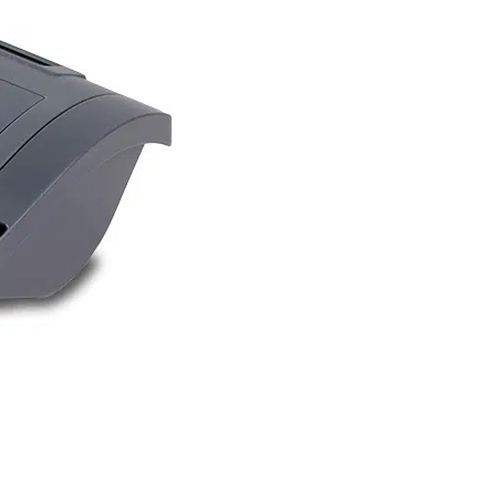
pyydä tarjous
ttä