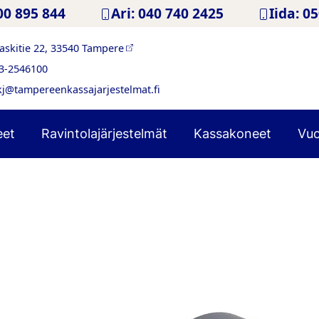
00 895 844
Ari: 040 740 2425
Iida: 0
askitie 22, 33540 Tampere
3-2546100
kj@tampereenkassajarjestelmat.fi
eet
Ravintolajärjestelmät
Kassakoneet
Vuo
CHD 7A
Pieni, monipuolinen ja moderni mobiili-POS-laite, 