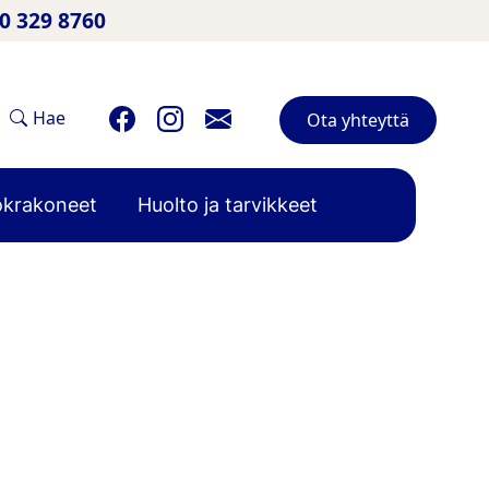
50 329 8760
Hae
Ota yhteyttä
krakoneet
Huolto ja tarvikkeet
joka tarjoaa kaiken tarvittavan sujuvaan