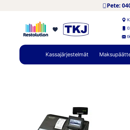
Hyppää sisältöön
Pete: 04
K
0
t
Kassajärjestelmät
Maksupäätt