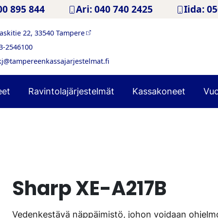
00 895 844
Ari: 040 740 2425
Iida: 0
askitie 22, 33540 Tampere
3-2546100
kj@tampereenkassajarjestelmat.fi
eet
Ravintolajärjestelmät
Kassakoneet
Vuo
Sharp XE-A217B
Vedenkestävä näppäimistö, johon voidaan ohjelmo