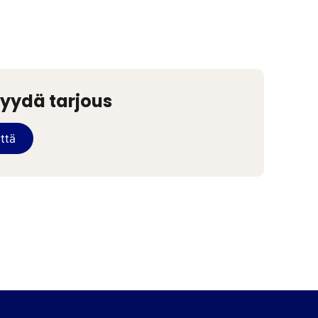
pyydä tarjous
ttä