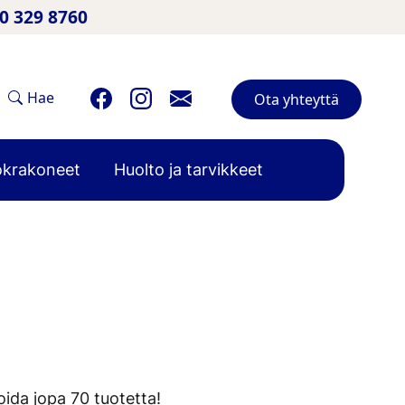
50 329 8760
Hae
Ota yhteyttä
krakoneet
Huolto ja tarvikkeet
ida jopa 70 tuotetta!